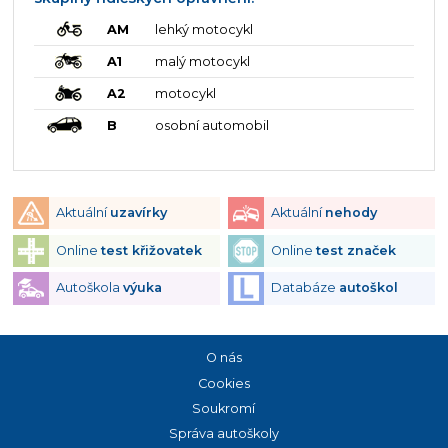
AM
lehký motocykl
A1
malý motocykl
A2
motocykl
B
osobní automobil
Aktuální
uzavírky
Aktuální
nehody
Online
test křižovatek
Online
test značek
Autoškola
výuka
Databáze
autoškol
O nás
Cookies
Soukromí
Správa autoškoly