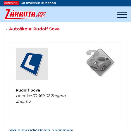
aktuálně:
30
uzavírek
,
18
nehod
Autoškola: Rudolf Sova
>
Začátek reklamy
Konec reklamy
Rudolf Sova
Hnanice 33 669 02 Znojmo
Znojmo
skupiny řidičských oprávnění: