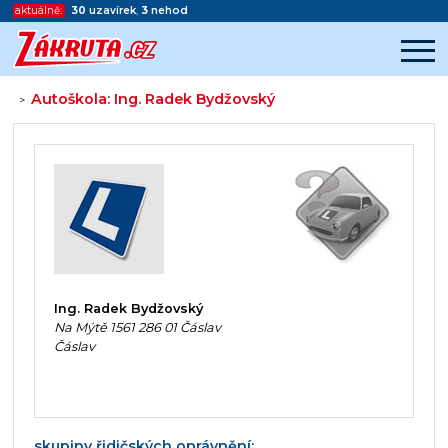
aktuálně:
30
uzavírek
,
3
nehod
Autoškola: Ing. Radek Bydžovský
>
Začátek reklamy
Konec reklamy
Ing. Radek Bydžovský
Na Mýtě 1561 286 01 Čáslav
Čáslav
skupiny řidičských oprávnění: