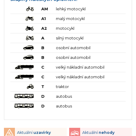
AM
lehký motocykl
A1
malý motocykl
A2
motocykl
A
silný motocykl
B
osobní automobil
B
osobní automobil
C
velký nákladní automobil
C
velký nákladní automobil
T
traktor
D
autobus
D
autobus
Aktuální
uzavírky
Aktuální
nehody