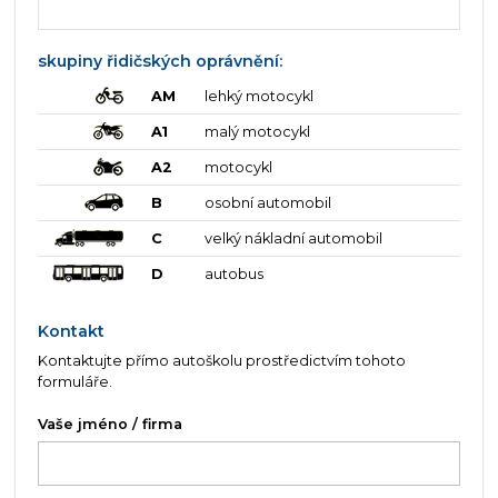
skupiny řidičských oprávnění:
AM
lehký motocykl
A1
malý motocykl
A2
motocykl
B
osobní automobil
C
velký nákladní automobil
D
autobus
Kontakt
Kontaktujte přímo autoškolu prostředictvím tohoto
formuláře.
Vaše jméno / firma