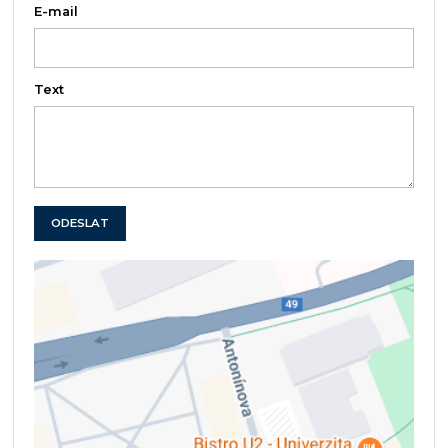
E-mail
Text
ODESLAT