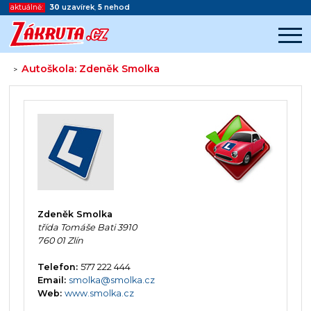
aktuálně:
30
uzavírek
,
5
nehod
Autoškola: Zdeněk Smolka
>
Začátek reklamy
Konec reklamy
Zdeněk Smolka
třída Tomáše Bati 3910
760 01 Zlín
Telefon:
577 222 444
Email:
smolka@smolka.cz
Web:
www.smolka.cz