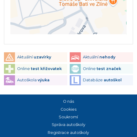
Aktuální
uzavírky
Aktuální
nehody
Online
test křižovatek
Online
test značek
Autoškola
výuka
Databáze
autoškol
O nás
Cookies
Soukromí
Správa autoškoly
Registrace autoškoly