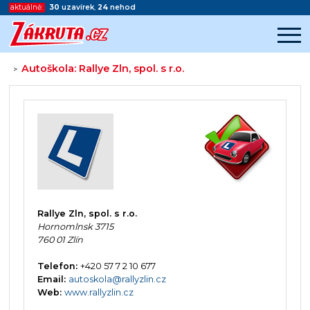
aktuálně:
30
uzavírek
,
24
nehod
Autoškola: Rallye Zln, spol. s r.o.
>
Začátek reklamy
Konec reklamy
Rallye Zln, spol. s r.o.
Hornomlnsk 3715
760 01 Zlín
Telefon:
+420 57 7 2 10 677
Email:
autoskola@rallyzlin.cz
Web:
www.rallyzlin.cz