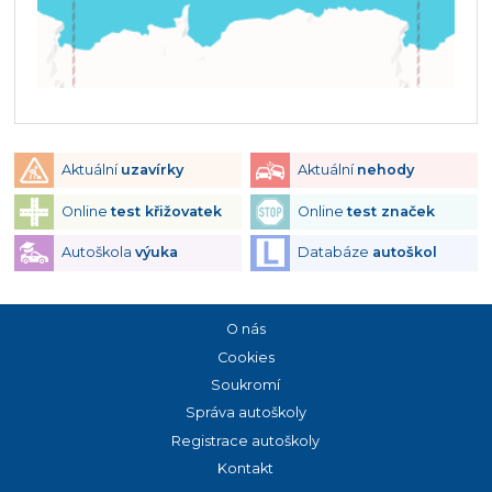
Aktuální
uzavírky
Aktuální
nehody
Online
test křižovatek
Online
test značek
Autoškola
výuka
Databáze
autoškol
O nás
Cookies
Soukromí
Správa autoškoly
Registrace autoškoly
Kontakt