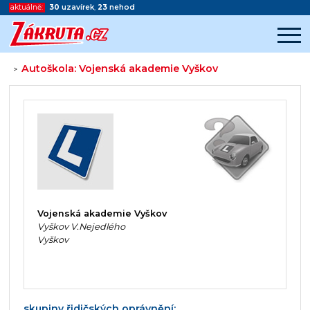
aktuálně:
30
uzavírek
,
23
nehod
Autoškola: Vojenská akademie Vyškov
>
Začátek reklamy
Konec reklamy
Vojenská akademie Vyškov
Vyškov V.Nejedlého
Vyškov
skupiny řidičských oprávnění: