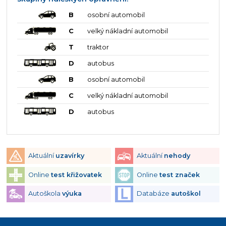
B
osobní automobil
C
velký nákladní automobil
T
traktor
D
autobus
B
osobní automobil
C
velký nákladní automobil
D
autobus
Aktuální
uzavírky
Aktuální
nehody
Online
test křižovatek
Online
test značek
Autoškola
výuka
Databáze
autoškol