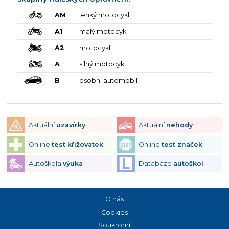
AM
lehký motocykl
A1
malý motocykl
A2
motocykl
A
silný motocykl
B
osobní automobil
Aktuální
uzavírky
Aktuální
nehody
Online
test křižovatek
Online
test značek
Autoškola
výuka
Databáze
autoškol
O nás
Cookies
Soukromí