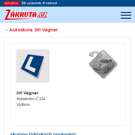
aktuálně:
30
uzavírek
,
0
nehod
Autoškola: Jiří Vágner
>
Začátek reklamy
Konec reklamy
Jiří Vágner
Krásenko Č.124
Vyškov
skupiny řidičských oprávnění: