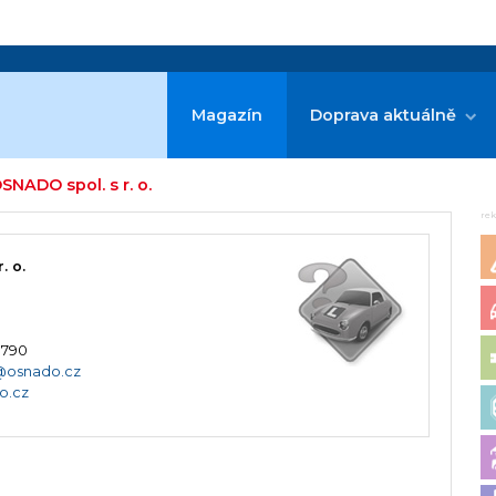
Magazín
Doprava aktuálně
SNADO spol. s r. o.
re
. o.
 790
@osnado.cz
o.cz