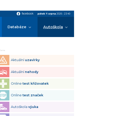
facebook
facebook
pátek 7.srpna
2026
•
23:40
Databáze
Autoškola
klama
Aktuální
uzavírky
Aktuální
nehody
Online
test křižovatek
Online
test značek
Autoškola
výuka