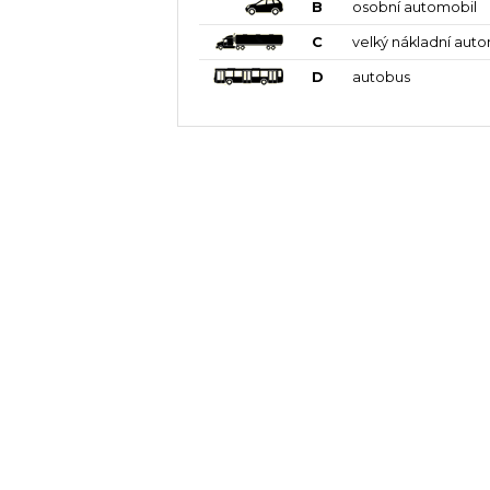
B
osobní automobil
C
velký nákladní aut
D
autobus