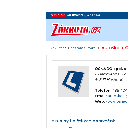
aktuálně:
30
uzavírek
,
3
nehod
Autoškola: O
Zákruta.cz
>
Seznam autoškol
>
OSNADO spol. s r
I. Herrmanna 360
543 71 Hostinné
Telefon:
499 404
Email:
autoskola
Web:
www.osnad
skupiny řidičských oprávnění: