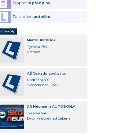
Dopravní
předpisy
Databáze
autoškol
utoškoly
Martin Jindřišek
Tyršova 783
Vrchlabí
AŠ Osnado spol.s r.o.
Nádražní 501
Svoboda nad Úpou
Jiří Neumann AUTOŠKOLA
Tyršova 646
Dvůr Králové nad Labem