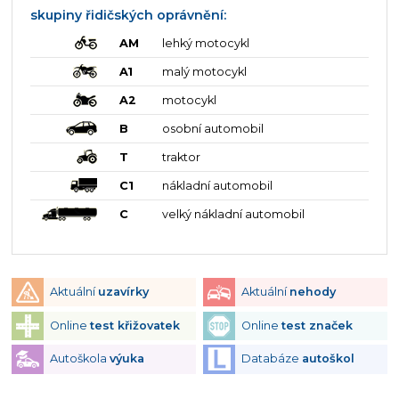
skupiny řidičských oprávnění:
AM
lehký motocykl
A1
malý motocykl
A2
motocykl
B
osobní automobil
T
traktor
C1
nákladní automobil
C
velký nákladní automobil
Aktuální
uzavírky
Aktuální
nehody
Online
test křižovatek
Online
test značek
Autoškola
výuka
Databáze
autoškol