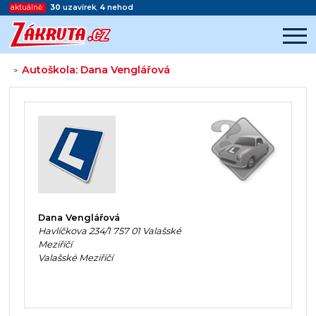
aktuálně:
30
uzavírek
,
4
nehod
Autoškola: Dana Venglářová
>
Začátek reklamy
Konec reklamy
Dana Venglářová
Havlíčkova 234/1 757 01 Valašské
Meziříčí
Valašské Meziříčí