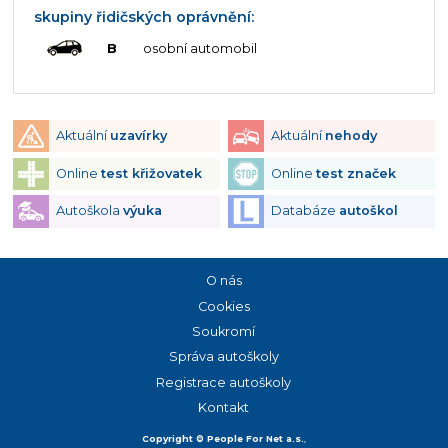
skupiny řidičských oprávnění:
B
osobní automobil
Aktuální
uzavírky
Aktuální
nehody
Online
test křižovatek
Online
test značek
Autoškola
výuka
Databáze
autoškol
O nás
Cookies
Soukromí
Správa autoškoly
Registrace autoškoly
Kontakt
Copyright © People For Net a.s.
,