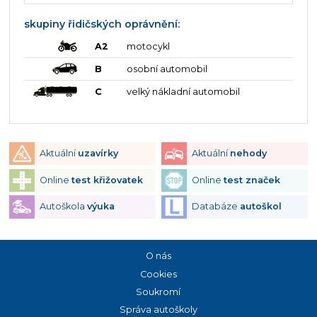
skupiny řidičských oprávnění:
A2
motocykl
B
osobní automobil
C
velký nákladní automobil
Aktuální
uzavírky
Aktuální
nehody
Online
test křižovatek
Online
test značek
Autoškola
výuka
Databáze
autoškol
O nás
Cookies
Soukromí
Správa autoškoly