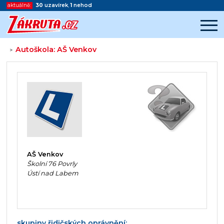
aktuálně:
30
uzavírek
,
1
nehod
Autoškola: AŠ Venkov
>
Začátek reklamy
Konec reklamy
AŠ Venkov
Školní 76 Povrly
Ústí nad Labem
skupiny řidičských oprávnění: