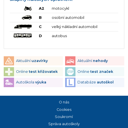
A2
motocykl
B
osobní automobil
C
velký nákladní automobil
D
autobus
Aktuální
uzavírky
Aktuální
nehody
Online
test křižovatek
Online
test značek
Autoškola
výuka
Databáze
autoškol
O nás
Cookies
Soukromí
Správa autoškoly