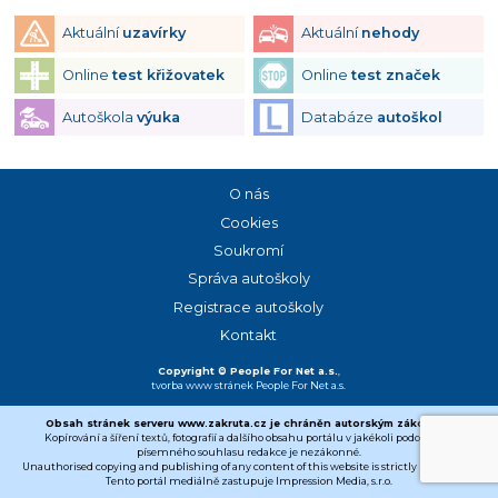
Aktuální
uzavírky
Aktuální
nehody
Online
test křižovatek
Online
test značek
Autoškola
výuka
Databáze
autoškol
O nás
Cookies
Soukromí
Správa autoškoly
Registrace autoškoly
Kontakt
Copyright © People For Net a.s.
,
tvorba www stránek
People For Net a.s.
Obsah stránek serveru www.zakruta.cz je chráněn autorským zákonem.
Kopírování a šíření textů, fotografií a dalšího obsahu portálu v jakékoli podobě bez
písemného souhlasu redakce je nezákonné.
Unauthorised copying and publishing of any content of this website is strictly prohibited.
Tento portál mediálně zastupuje Impression Media, s.r.o.