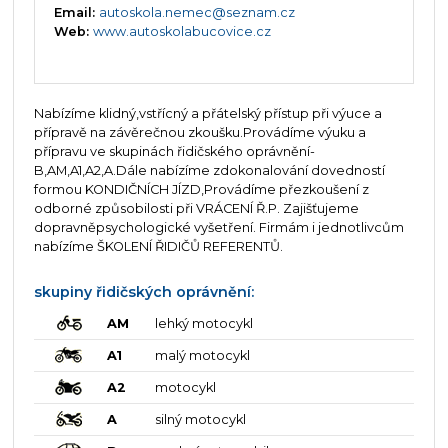
Email:
autoskola.nemec@seznam.cz
Web:
www.autoskolabucovice.cz
Nabízíme klidný,vstřícný a přátelský přístup při výuce a
přípravě na závěrečnou zkoušku.Provádíme výuku a
přípravu ve skupinách řidičského oprávnění-
B,AM,A1,A2,A.Dále nabízíme zdokonalování dovedností
formou KONDIČNÍCH JÍZD,Provádíme přezkoušení z
odborné způsobilosti při VRÁCENÍ Ř.P. Zajišťujeme
dopravněpsychologické vyšetření. Firmám i jednotlivcům
nabízíme ŠKOLENÍ ŘIDIČŮ REFERENTŮ.
skupiny řidičských oprávnění:
AM
lehký motocykl
A1
malý motocykl
A2
motocykl
A
silný motocykl