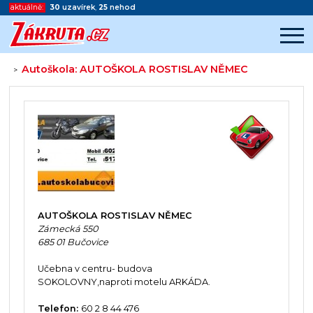
aktuálně:
30
uzavírek
,
25
nehod
Autoškola: AUTOŠKOLA ROSTISLAV NĚMEC
>
Začátek reklamy
Konec reklamy
AUTOŠKOLA ROSTISLAV NĚMEC
Zámecká 550
685 01 Bučovice
Učebna v centru- budova
SOKOLOVNY,naproti motelu ARKÁDA.
Telefon:
60 2 8 44 476