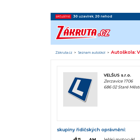
aktuálně:
30
uzavírek
,
20
nehod
Autoškola: V
Zákruta.cz
>
Seznam autoškol
>
VELŠUS s.r.o.
Zerzavice 1706
686 02 Staré Měst
skupiny řidičských oprávnění:
AM
lehký motocykl