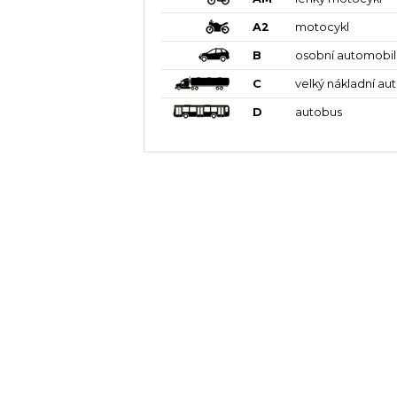
A2
motocykl
B
osobní automobil
C
velký nákladní au
D
autobus