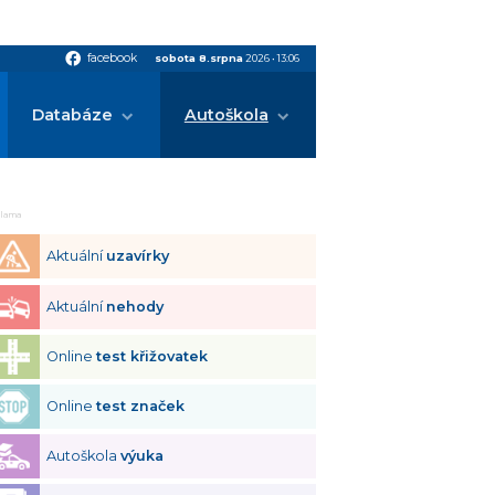
facebook
facebook
sobota 8.srpna
2026
•
13:06
Databáze
Autoškola
klama
Aktuální
uzavírky
Aktuální
nehody
Online
test křižovatek
Online
test značek
Autoškola
výuka