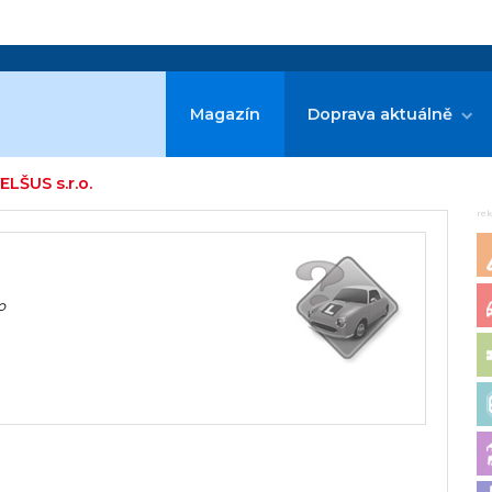
Magazín
Doprava aktuálně
ELŠUS s.r.o.
re
o