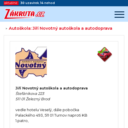
aktuálně:
30
uzavírek
,
14
nehod
Autoškola: Jiří Novotný autoškola a autodoprava
>
Začátek reklamy
Konec reklamy
Jiří Novotný autoškola a autodoprava
Štefánikova 223
511 01 Železný Brod
vedle hotelu Veselý, dále pobočka
Palackého 493, 511 01 Turnov naproti KB
1.patro,