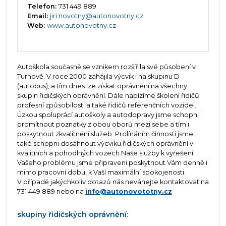
Telefon:
731 449 889
Email:
jiri.novotny@autonovotny.cz
Web:
www.autonovotny.cz
Autoškola současně se vznikem rozšířila své působení v
Turnově. V roce 2000 zahájila výcvik i na skupinu D
(autobus), a tím dnes lze získat oprávnění na všechny
skupin řidičských oprávnění. Dále nabízíme školení řidičů
profesní způsobilosti a také řidičů referenčních vozidel.
Úzkou spoluprácí autoškoly a autodopravy jsme schopni
promítnout poznatky z obou oborů mezi sebe a tím i
poskytnout zkvalitnění služeb. Prolínáním činností jsme
také schopni dosáhnout výcviku řidičských oprávnění v
kvalitních a pohodlných vozech.Naše služby k vyřešení
Vašeho problému jsme připraveni poskytnout Vám denně i
mimo pracovní dobu, k Vaší maximální spokojenosti.
V případě jakýchkoliv dotazů nás neváhejte kontaktovat na
731 449 889 nebo na
info@autonovototny.cz
skupiny řidičských oprávnění: