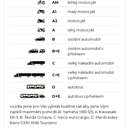
AM
lehký motocykl
A1
malý motocykl
A2
motocykl
A
silný motocykl
B
osobní automobil
osobní automobil s
B+E
přívěsem
C
velký nákladní automobil
velký nákladní automobil
C+E
s přívěsem
D
autobus
D+E
autobus s přívěsem
vozdla jsme pro Vás vybírali kvalitně tak aby jsme Vám
zajistili maximální pohodlí A1: Yamaha YBR 125, A: Kawasaki
ER-5, B: Škoda Octavia, C: Iveco eurocargo, D: Merdcedes-
Benz 0350 RHB Tourismo