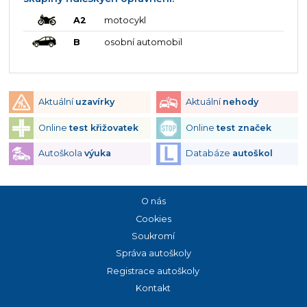
A2
motocykl
B
osobní automobil
Aktuální
uzavírky
Aktuální
nehody
Online
test křižovatek
Online
test značek
Autoškola
výuka
Databáze
autoškol
O nás
Cookies
Soukromí
Správa autoškoly
Registrace autoškoly
Kontakt