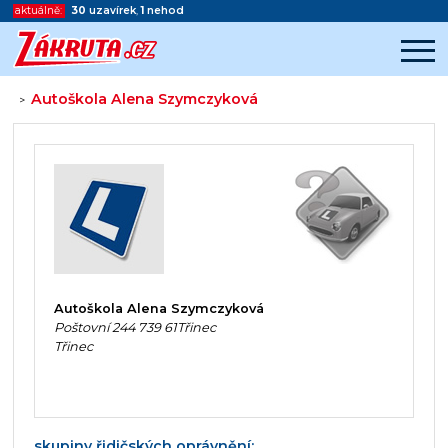
aktuálně:
30
uzavírek
,
1
nehod
Autoškola Alena Szymczyková
>
Začátek reklamy
Konec reklamy
Autoškola Alena Szymczyková
Poštovní 244 739 61Třinec
Třinec
skupiny řidičských oprávnění: