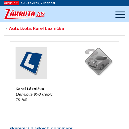
aktuálně:
30
uzavírek
,
21
nehod
Autoškola: Karel Láznička
>
Začátek reklamy
Konec reklamy
Karel Láznička
Demlova 970 Třebíč
Třebíč
skupiny řidičských oprávnění: