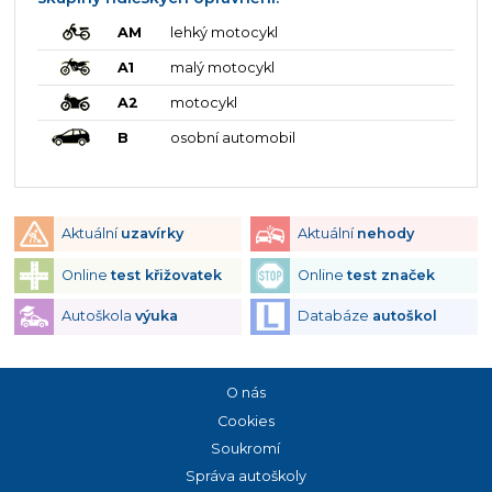
AM
lehký motocykl
A1
malý motocykl
A2
motocykl
B
osobní automobil
Aktuální
uzavírky
Aktuální
nehody
Online
test křižovatek
Online
test značek
Autoškola
výuka
Databáze
autoškol
O nás
Cookies
Soukromí
Správa autoškoly