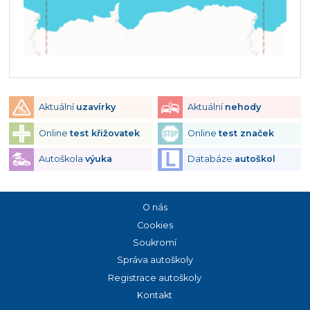
Aktuální
uzavírky
Aktuální
nehody
Online
test křižovatek
Online
test značek
Autoškola
výuka
Databáze
autoškol
O nás
Cookies
Soukromí
Správa autoškoly
Registrace autoškoly
Kontakt