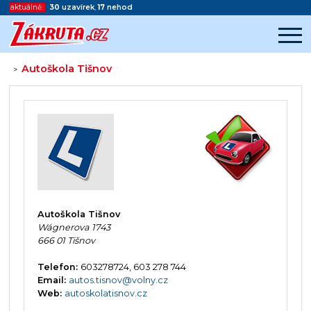
aktuálně:
30
uzavírek
,
17
nehod
Autoškola Tišnov
>
Začátek reklamy
Konec reklamy
Autoškola Tišnov
Wágnerova 1743
666 01 Tišnov
Telefon:
603278724, 603 278 744
Email:
autos.tisnov@volny.cz
Web:
autoskolatisnov.cz