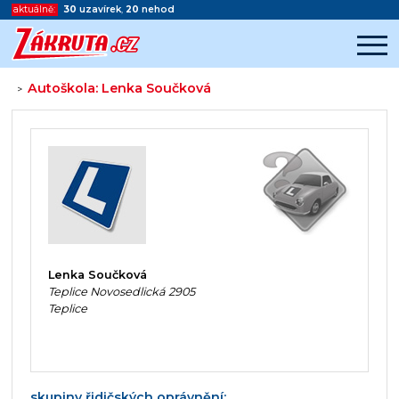
aktuálně:
30
uzavírek
,
20
nehod
Autoškola: Lenka Součková
>
Začátek reklamy
Konec reklamy
Lenka Součková
Teplice Novosedlická 2905
Teplice
skupiny řidičských oprávnění: