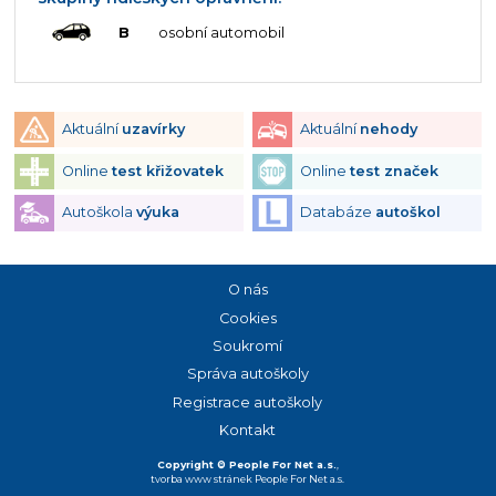
B
osobní automobil
Aktuální
uzavírky
Aktuální
nehody
Online
test křižovatek
Online
test značek
Autoškola
výuka
Databáze
autoškol
O nás
Cookies
Soukromí
Správa autoškoly
Registrace autoškoly
Kontakt
Copyright © People For Net a.s.
,
tvorba www stránek
People For Net a.s.