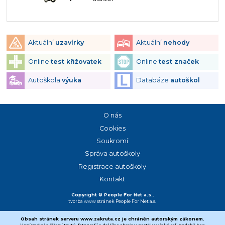
Aktuální
uzavírky
Aktuální
nehody
Online
test křižovatek
Online
test značek
Autoškola
výuka
Databáze
autoškol
O nás
Cookies
Soukromí
Správa autoškoly
Registrace autoškoly
Kontakt
Copyright © People For Net a.s.
,
tvorba www stránek
People For Net a.s.
Obsah stránek serveru www.zakruta.cz je chráněn autorským zákonem.