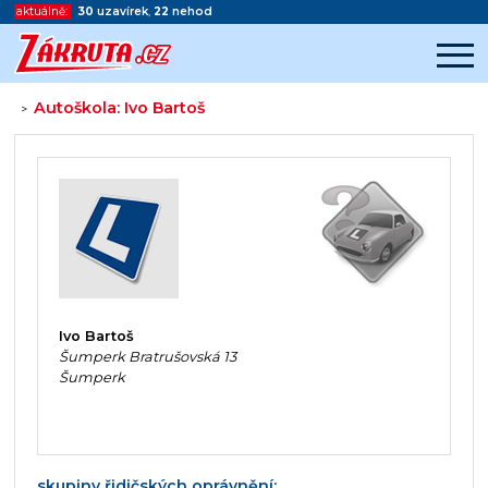
aktuálně:
30
uzavírek
,
22
nehod
Autoškola: Ivo Bartoš
>
Začátek reklamy
Konec reklamy
Ivo Bartoš
Šumperk Bratrušovská 13
Šumperk
skupiny řidičských oprávnění: