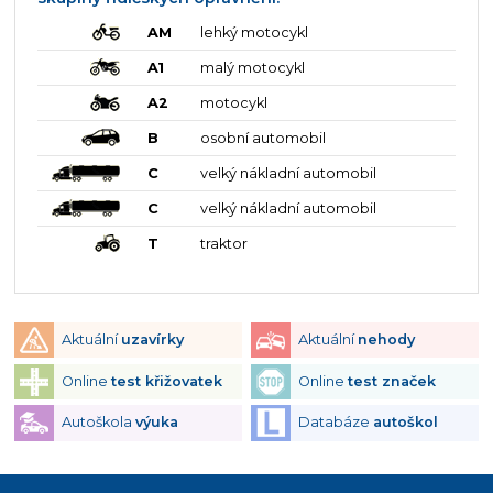
AM
lehký motocykl
A1
malý motocykl
A2
motocykl
B
osobní automobil
C
velký nákladní automobil
C
velký nákladní automobil
T
traktor
Aktuální
uzavírky
Aktuální
nehody
Online
test křižovatek
Online
test značek
Autoškola
výuka
Databáze
autoškol