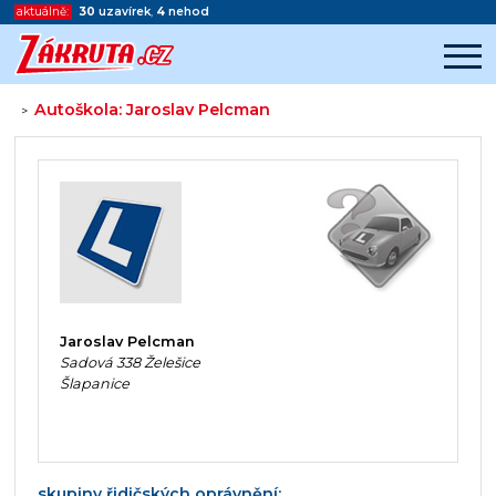
aktuálně:
30
uzavírek
,
4
nehod
Autoškola: Jaroslav Pelcman
>
Začátek reklamy
Konec reklamy
Jaroslav Pelcman
Sadová 338 Želešice
Šlapanice
skupiny řidičských oprávnění: