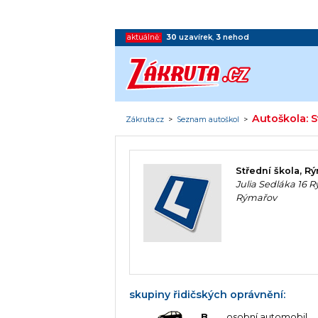
aktuálně:
30
uzavírek
,
3
nehod
Autoškola: S
Zákruta.cz
>
Seznam autoškol
>
Střední škola, R
Julia Sedláka 16 
Rýmařov
skupiny řidičských oprávnění:
B
osobní automobil