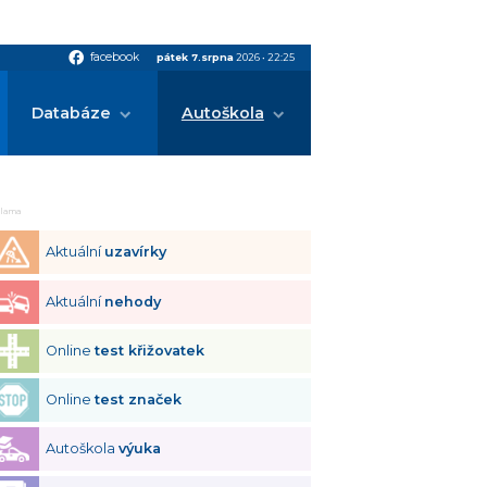
facebook
facebook
pátek 7.srpna
2026
•
22:25
Databáze
Autoškola
klama
Aktuální
uzavírky
Aktuální
nehody
Online
test křižovatek
Online
test značek
Autoškola
výuka