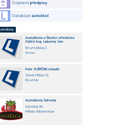
Dopravní
předpisy
Databáze
autoškol
utoškoly
Autoškola a Školící středisko
řidičů Ing. Lakomý Jan
Bruntálská 2
Krnov
Petr JUŘÍČEK mladší
Staré Město 12
Bruntál
Autoškola Jahoda
Hynčice 26
Město Albrechtice