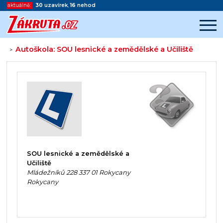
aktuálně:
30
uzavírek
,
16
nehod
Autoškola: SOU lesnické a zemědělské a Učiliště
>
Začátek reklamy
Konec reklamy
SOU lesnické a zemědělské a
Učiliště
Mládežníků 228 337 01 Rokycany
Rokycany