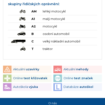
skupiny řidičských oprávnění:
AM
lehký motocykl
A1
malý motocykl
A2
motocykl
B
osobní automobil
C
velký nákladní automobil
T
traktor
Aktuální
uzavírky
Aktuální
nehody
Online
test křižovatek
Online
test značek
Autoškola
výuka
Databáze
autoškol
O nás