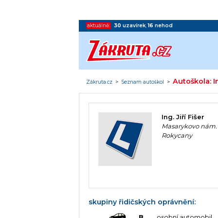
aktuálně:
30
uzavírek
,
16
nehod
Autoškola: In
Zákruta.cz
>
Seznam autoškol
>
Ing. Jiří Fišer
Masarykovo nám. 1
Rokycany
skupiny řidičských oprávnění:
B
osobní automobil