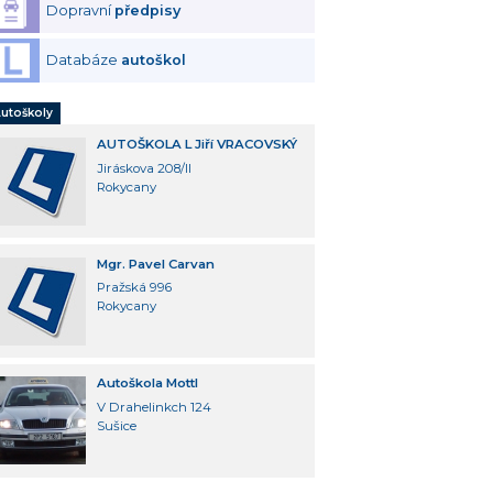
Dopravní
předpisy
Databáze
autoškol
utoškoly
AUTOŠKOLA L Jiří VRACOVSKÝ
Jiráskova 208/II
Rokycany
Mgr. Pavel Carvan
Pražská 996
Rokycany
Autoškola Mottl
V Drahelinkch 124
Sušice