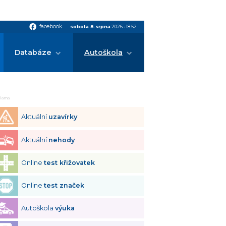
facebook
facebook
sobota 8.srpna
2026
•
18:52
Databáze
Autoškola
klama
Aktuální
uzavírky
Aktuální
nehody
Online
test křižovatek
Online
test značek
Autoškola
výuka