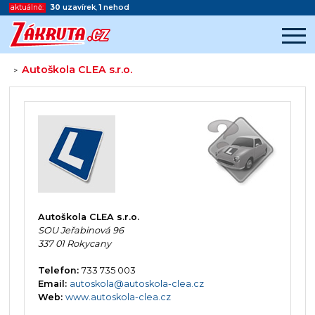
aktuálně:
30
uzavírek
,
1
nehod
Autoškola CLEA s.r.o.
>
Začátek reklamy
Konec reklamy
Autoškola CLEA s.r.o.
SOU Jeřabinová 96
337 01 Rokycany
Telefon:
733 735 003
Email:
autoskola@autoskola-clea.cz
Web:
www.autoskola-clea.cz