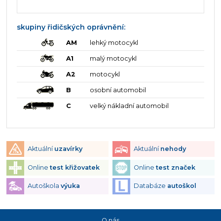
skupiny řidičských oprávnění:
AM
lehký motocykl
A1
malý motocykl
A2
motocykl
B
osobní automobil
C
velký nákladní automobil
Aktuální
uzavírky
Aktuální
nehody
Online
test křižovatek
Online
test značek
Autoškola
výuka
Databáze
autoškol
O nás