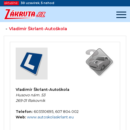
aktuálně:
30
uzavírek
,
5
nehod
Vladimír Škrlant-Autoškola
>
Začátek reklamy
Konec reklamy
Vladimír Škrlant-Autoškola
Husovo nám. 53
269 01 Rakovník
Telefon:
603510695, 607 804 002
Web:
www.autoskolaskrlant.eu