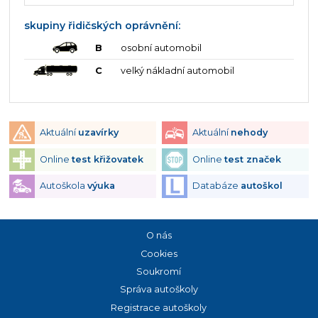
skupiny řidičských oprávnění:
B
osobní automobil
C
velký nákladní automobil
Aktuální
uzavírky
Aktuální
nehody
Online
test křižovatek
Online
test značek
Autoškola
výuka
Databáze
autoškol
O nás
Cookies
Soukromí
Správa autoškoly
Registrace autoškoly