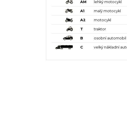
AM
lehký motocykl
A1
malý motocykl
A2
motocykl
T
traktor
B
osobní automobil
C
velký nákladní au