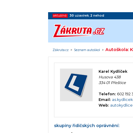
aktuálně:
30
uzavírek
,
2
nehod
Autoškola: K
Zákruta.cz
>
Seznam autoškol
>
Karel Kydlíček
Husova 438
334 01 Přeštice
Telefon:
602 192 
Email:
as.kydlic
Web:
autokydlice
skupiny řidičských oprávnění: