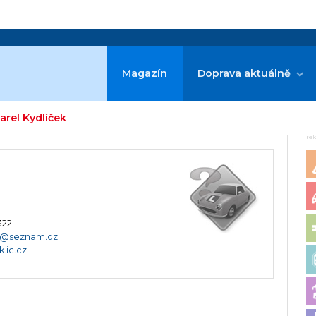
Magazín
Doprava aktuálně
arel Kydlíček
re
322
ek@seznam.cz
k.ic.cz