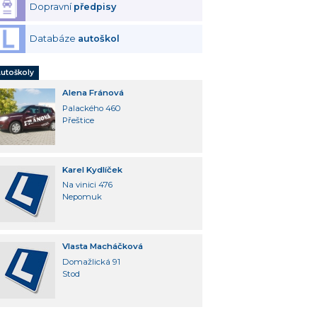
Dopravní
předpisy
Databáze
autoškol
utoškoly
Alena Fránová
Palackého 460
Přeštice
Karel Kydlíček
Na vinici 476
Nepomuk
Vlasta Macháčková
Domažlická 91
Stod