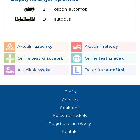
B
osobní automobil
D
autobus
Aktuální
uzavírky
Aktuální
nehody
Online
test křižovatek
Online
test značek
Autoškola
výuka
Databáze
autoškol
O nás
Cookies
Soukromí
Správa autoškoly
Registrace autoškoly
Kontakt