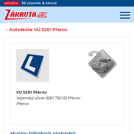
aktuálně:
30
uzavírek
,
6
nehod
Autoškola: VÚ 5261 Přerov
>
Začátek reklamy
Konec reklamy
VÚ 5261 Přerov
Vojenský útvar 5261 750 02 Přerov
Přerov
skupiny řidičských oprávnění: