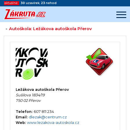
aktuálně:
30
uzavírek
,
23
nehod
Autoškola: Ležákova autoškola Přerov
>
Začátek reklamy
Konec reklamy
Ležákova autoškola Přerov
Sušilova 1834/19
750 02 Přerov
Telefon:
607 811 234
Email:
dlezak@centrum.cz
Web:
www.lezakova-autoskola.cz