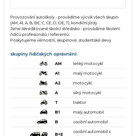
Provozování autoškoly - provádíme výcvik všech skupin
(AM, A1, A, B, BE, C, CE, D, DE, T), kondiční jízdy.
Jsme Akreditované školicí středisko - provádíme školení
řidičů profesionálů i referentů.
Poskytujeme věrnostní, skupinové, studentské slevy.
skupiny řidičských oprávnění:
AM
lehký motocykl
A1
malý motocykl
A2
motocykl
A
silný motocykl
T
traktor
B1
malý automobil
B
osobní automobil
osobní automobil s
B+E