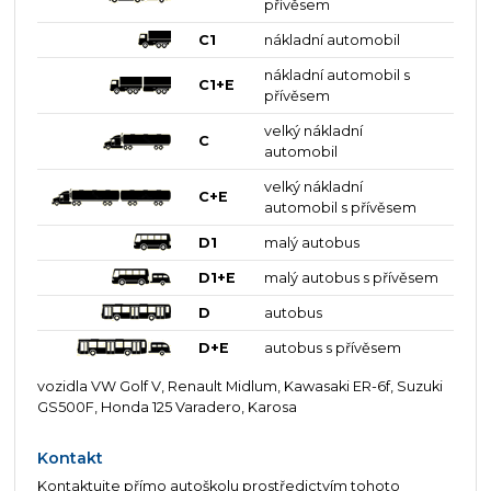
přívěsem
C1
nákladní automobil
nákladní automobil s
C1+E
přívěsem
velký nákladní
C
automobil
velký nákladní
C+E
automobil s přívěsem
D1
malý autobus
D1+E
malý autobus s přívěsem
D
autobus
D+E
autobus s přívěsem
vozidla VW Golf V, Renault Midlum, Kawasaki ER-6f, Suzuki
GS500F, Honda 125 Varadero, Karosa
Kontakt
Kontaktujte přímo autoškolu prostředictvím tohoto