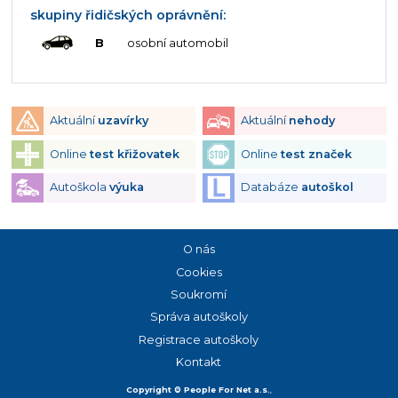
skupiny řidičských oprávnění:
B
osobní automobil
Aktuální
uzavírky
Aktuální
nehody
Online
test křižovatek
Online
test značek
Autoškola
výuka
Databáze
autoškol
O nás
Cookies
Soukromí
Správa autoškoly
Registrace autoškoly
Kontakt
Copyright © People For Net a.s.
,