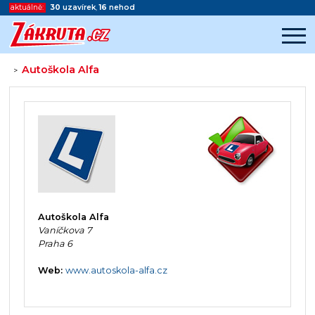
aktuálně:
30
uzavírek
,
16
nehod
Autoškola Alfa
>
Začátek reklamy
Konec reklamy
Autoškola Alfa
Vaníčkova 7
Praha 6
Web:
www.autoskola-alfa.cz