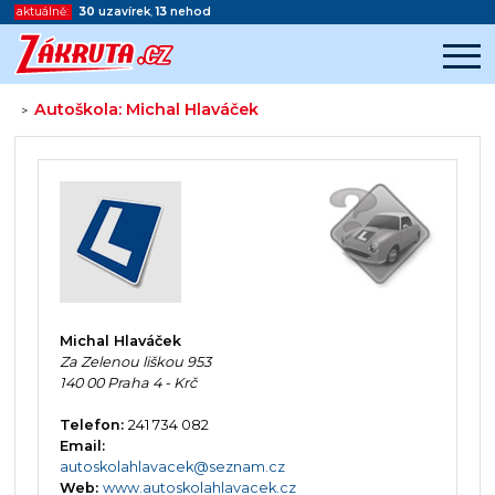
aktuálně:
30
uzavírek
,
13
nehod
Autoškola: Michal Hlaváček
>
Začátek reklamy
Konec reklamy
Michal Hlaváček
Za Zelenou liškou 953
140 00 Praha 4 - Krč
Telefon:
241 734 082
Email:
autoskolahlavacek@seznam.cz
Web:
www.autoskolahlavacek.cz