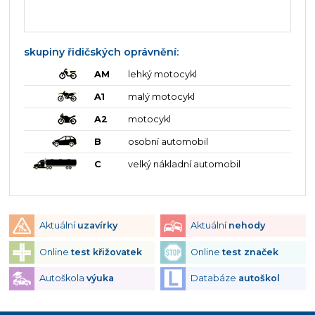
skupiny řidičských oprávnění:
AM
lehký motocykl
A1
malý motocykl
A2
motocykl
B
osobní automobil
C
velký nákladní automobil
Aktuální
uzavírky
Aktuální
nehody
Online
test křižovatek
Online
test značek
Autoškola
výuka
Databáze
autoškol