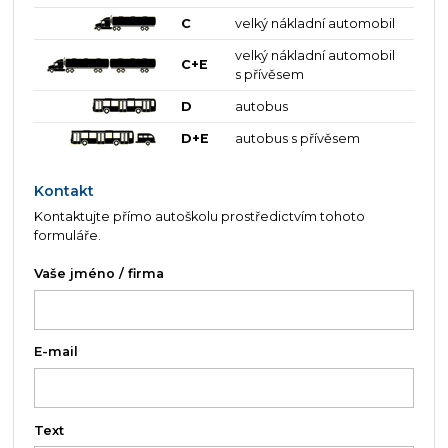
C
velký nákladní automobil
velký nákladní automobil
C+E
s přívěsem
D
autobus
D+E
autobus s přívěsem
Kontakt
Kontaktujte přímo autoškolu prostředictvím tohoto
formuláře.
Vaše jméno / firma
E-mail
Text