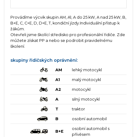
Provádíme výcvik skupin AM, A1, A do 25 kW, A nad 25 kW, B,
B+E, C, C+E, D, D+E, T, kondiční jízdy.Individuální přístup k
žákům.
Otevřeli jsme školící středisko pro profesionální řidiče. Zde
můžete získat PP a nebo se podrobit pravidelnému
školení.
skupiny řidičských oprávnění:
AM
lehký motocykl
A1
malý motocykl
A2
motocykl
A
silný motocykl
T
traktor
B
osobní automobil
osobní automobil s
B+E
přívěsem