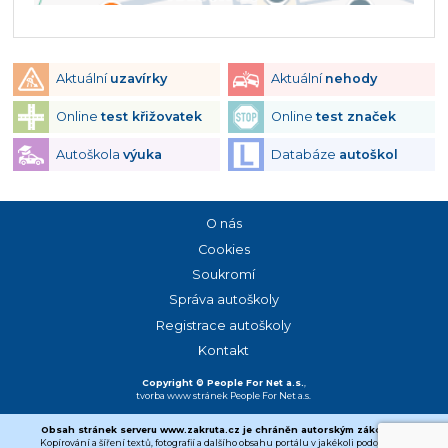
Aktuální
uzavírky
Aktuální
nehody
Online
test křižovatek
Online
test značek
Autoškola
výuka
Databáze
autoškol
O nás
Cookies
Soukromí
Správa autoškoly
Registrace autoškoly
Kontakt
Copyright © People For Net a.s.
,
tvorba www stránek
People For Net a.s.
Obsah stránek serveru www.zakruta.cz je chráněn autorským zákonem.
Kopírování a šíření textů, fotografií a dalšího obsahu portálu v jakékoli podobě bez