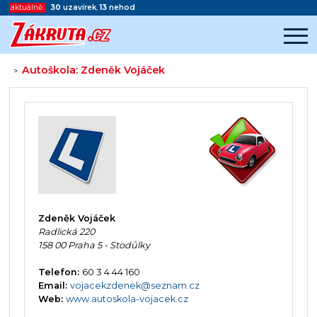
aktuálně:
30
uzavírek
,
13
nehod
Autoškola: Zdeněk Vojáček
>
Začátek reklamy
Konec reklamy
Zdeněk Vojáček
Radlická 220
158 00 Praha 5 - Stodůlky
Telefon:
60 3 4 44 160
Email:
vojacekzdenek@seznam.cz
Web:
www.autoskola-vojacek.cz