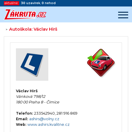
aktuálně:
30
uzavírek
,
0
nehod
Autoškola: Václav Hirš
>
Začátek reklamy
Konec reklamy
Václav Hirš
Vánková 798/12
180 00 Praha 8 - Čimice
Telefon:
233542940, 281 916 869
Email:
ashirs@volny.cz
Web:
www.ashirs.kvalitne.cz