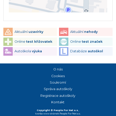
Aktuální
uzavírky
Aktuální
nehody
Online
test křižovatek
Online
test značek
Autoškola
výuka
Databáze
autoškol
O nás
Cookies
Soukromí
Správa autoškoly
Registrace autoškoly
Kontakt
Copyright © People For Net a.s.
,
tvorba www stránek
People For Net a.s.