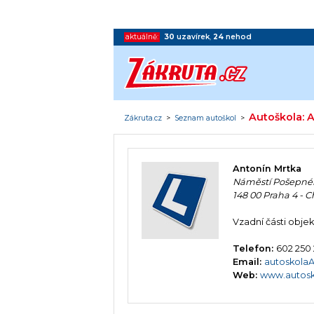
aktuálně:
30
uzavírek
,
24
nehod
Autoškola: 
Zákruta.cz
>
Seznam autoškol
>
Antonín Mrtka
Náměstí Pošepné
148 00 Praha 4 - 
Vzadní části objek
Telefon:
602 250
Email:
autoskol
Web:
www.autosk