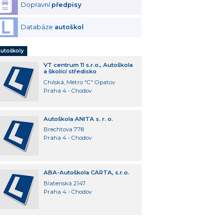
Dopravní
předpisy
Databáze
autoškol
utoškoly
VT centrum 11 s.r.o., Autoškola
a školící středisko
Chilská, Metro "C" Opatov
Praha 4 - Chodov
Autoškola ANITA s. r. o.
Brechtova 778
Praha 4 - Chodov
ABA-Autoškola CARTA, s.r.o.
Blatenská 2147
Praha 4 - Chodov