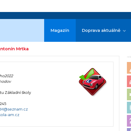
Magazín
Doprava aktuálně
Antonín Mrtka
re
ho2022
Chodov
tu Základní školy
 245
aAM@seznam.cz
ola-am.cz