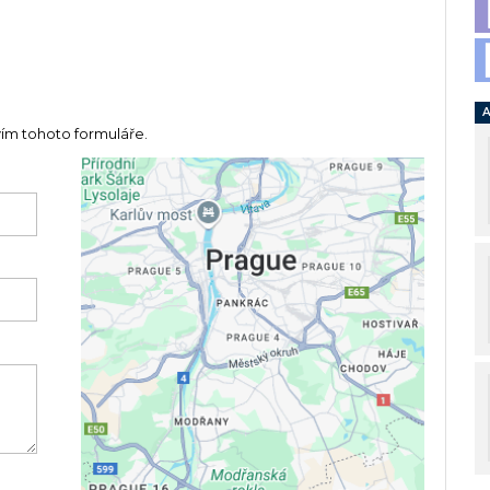
A
vím tohoto formuláře.