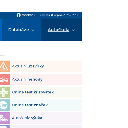
facebook
facebook
sobota 8.srpna
2026
•
12:38
Databáze
Autoškola
klama
Aktuální
uzavírky
Aktuální
nehody
Online
test křižovatek
Online
test značek
Autoškola
výuka