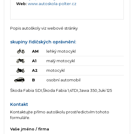
Web:
www.autoskola-polter.cz
Popis autoškoly viz webové stránky
skupiny řidičských oprávnění:
AM
lehký motocykl
A1
malý motocykl
A2
motocykl
B
osobní automobil
Škoda Fabia SDI,Škoda Fabia 1,4TDI,Jawa 350,Juki 125
Kontakt
Kontaktujte přímo autoškolu prostředictvím tohoto
formuláře.
Vaše jméno / firma