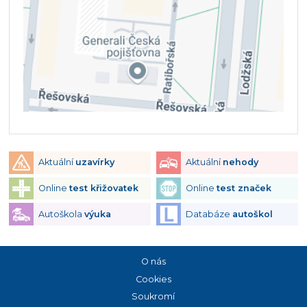
Aktuální
uzavírky
Aktuální
nehody
Online
test křižovatek
Online
test značek
Autoškola
výuka
Databáze
autoškol
O nás
Cookies
Soukromí