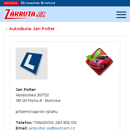
aktuálně:
30
uzavírek
,
15
nehod
Autoškola: Jan Polter
>
Začátek reklamy
Konec reklamy
Jan Polter
Ratibořská 30/732
181 00 Praha 8 - Bohnice
přízemí,naproti výtahu
Telefon:
736450010, 283 852 012
Email:
janpolter.as@seznam.cz