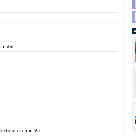
A
tomobil
vím tohoto formuláře.