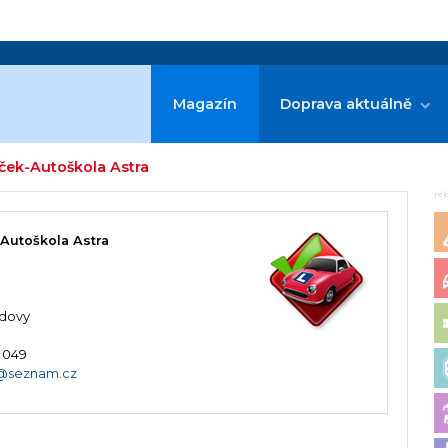
Magazín
Doprava aktuálně
íček-Autoškola Astra
re
-Autoškola Astra
udovy
 049
j@seznam.cz