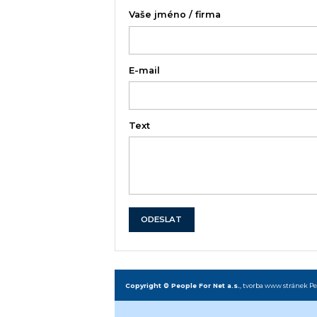
Vaše jméno / firma
E-mail
Text
ODESLAT
Copyright © People For Net a.s.
,
tvorba www stránek
Pe