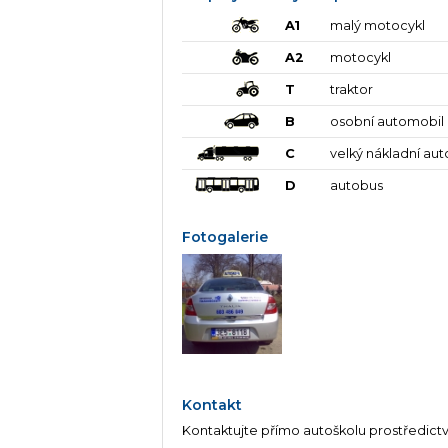
A1
malý motocykl
A2
motocykl
T
traktor
B
osobní automobil
C
velký nákladní au
D
autobus
Fotogalerie
Kontakt
Kontaktujte přímo autoškolu prostředict