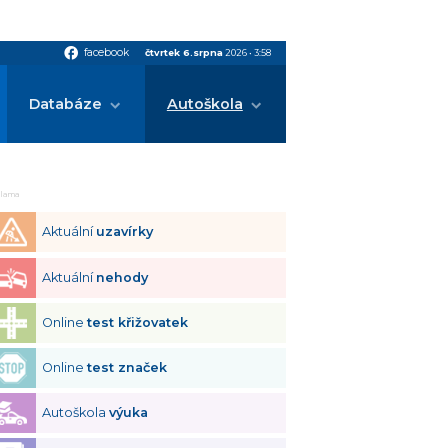
facebook
facebook
čtvrtek 6.srpna
2026
•
3:58
Databáze
Autoškola
klama
Aktuální
uzavírky
Aktuální
nehody
Online
test křižovatek
Online
test značek
Autoškola
výuka