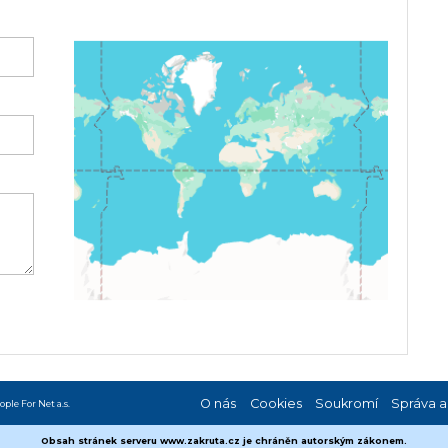
O nás
Cookies
Soukromí
Správa a
ople For Net a.s.
Obsah stránek serveru www.zakruta.cz je chráněn autorským zákonem.