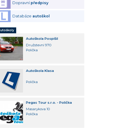
Dopravní
předpisy
Databáze
autoškol
utoškoly
Autoškola Pospíšil
Družstevní 970
Polička
Autoškola Klasa
Polička
Pegas Tour s.r.o. - Polička
Masarykova 10
Polička