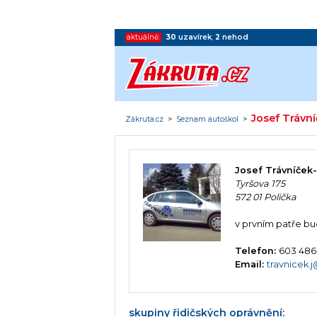
aktuálně:
30
uzavírek
,
2
nehod
Josef Trávn
Zákruta.cz
>
Seznam autoškol
>
Josef Trávníček
Tyršova 175
572 01 Polička
v prvním patře b
Telefon:
603 486
Email:
travnicek.
skupiny řidičských oprávnění: