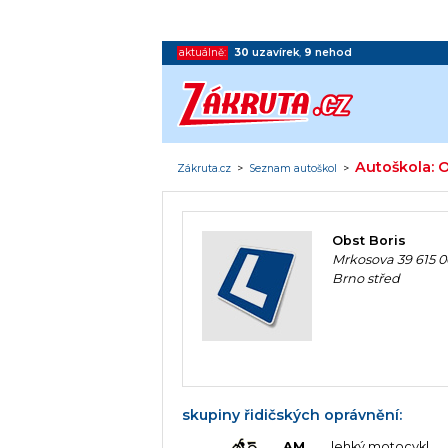
aktuálně:
30
uzavírek
,
9
nehod
Autoškola: O
Zákruta.cz
>
Seznam autoškol
>
Obst Boris
Mrkosova 39 615 
Brno střed
skupiny řidičských oprávnění:
AM
lehký motocykl