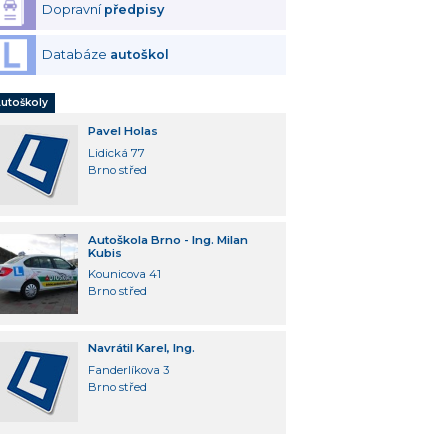
Dopravní
předpisy
Databáze
autoškol
utoškoly
Pavel Holas
Lidická 77
Brno střed
Autoškola Brno - Ing. Milan
Kubis
Kounicova 41
Brno střed
Navrátil Karel, Ing.
Fanderlíkova 3
Brno střed