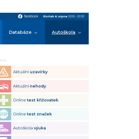
facebook
facebook
čtvrtek 6.srpna
2026
•
20:30
Databáze
Autoškola
klama
Aktuální
uzavírky
Aktuální
nehody
Online
test křižovatek
Online
test značek
Autoškola
výuka