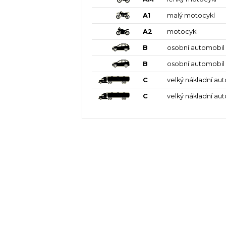
A1
malý motocykl
A2
motocykl
B
osobní automobil
B
osobní automobil
C
velký nákladní au
C
velký nákladní au