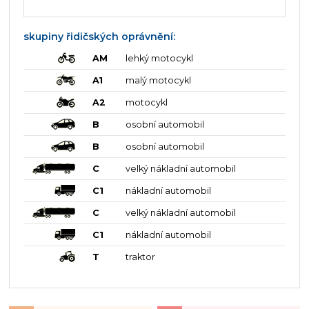
skupiny řidičských oprávnění:
AM
lehký motocykl
A1
malý motocykl
A2
motocykl
B
osobní automobil
B
osobní automobil
C
velký nákladní automobil
C1
nákladní automobil
C
velký nákladní automobil
C1
nákladní automobil
T
traktor