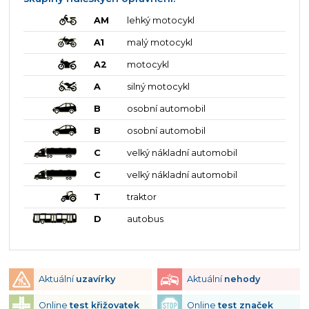
AM
lehký motocykl
A1
malý motocykl
A2
motocykl
A
silný motocykl
B
osobní automobil
B
osobní automobil
C
velký nákladní automobil
C
velký nákladní automobil
T
traktor
D
autobus
Aktuální
uzavírky
Aktuální
nehody
Online
test křižovatek
Online
test značek