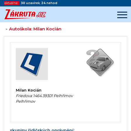
aktuálně:
30
uzavírek
,
24
nehod
Autoškola: Milan Kocián
>
Začátek reklamy
Konec reklamy
Milan Kocián
Friedova 1464 39301 Pelhřimov
Pelhřimov
skupiny řidičských oprávnění: