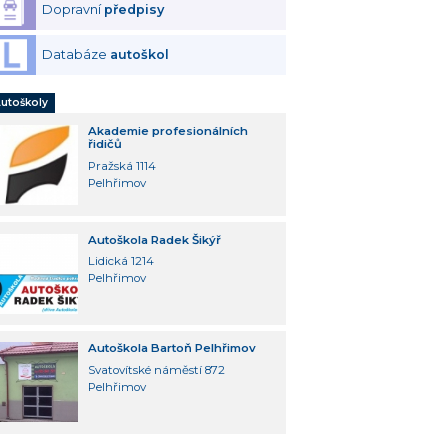
Dopravní
předpisy
Databáze
autoškol
utoškoly
Akademie profesionálních
řidičů
Pražská 1114
Pelhřimov
Autoškola Radek Šikýř
Lidická 1214
Pelhřimov
Autoškola Bartoň Pelhřimov
Svatovítské náměstí 872
Pelhřimov