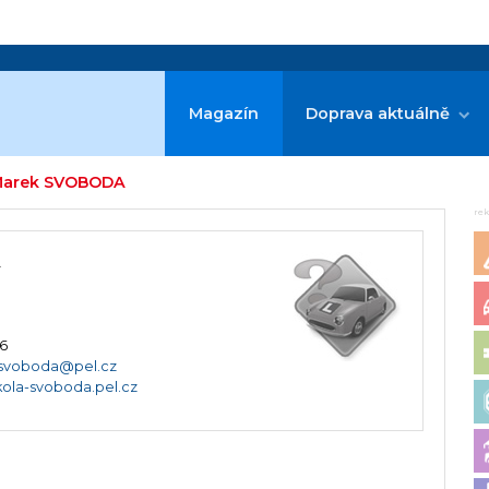
Magazín
Doprava aktuálně
 Marek SVOBODA
re
A
16
-svoboda@pel.cz
ola-svoboda.pel.cz