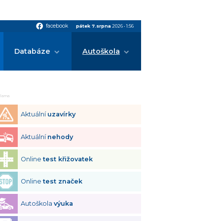
facebook
facebook
pátek 7.srpna
2026
•
1:56
Databáze
Autoškola
klama
Aktuální
uzavírky
Aktuální
nehody
Online
test křižovatek
Online
test značek
Autoškola
výuka