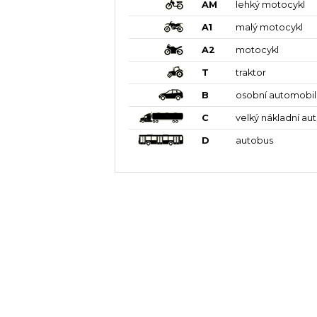
AM
lehký motocykl
A1
malý motocykl
A2
motocykl
T
traktor
B
osobní automobil
C
velký nákladní au
D
autobus