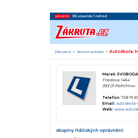
aktuálně:
30
uzavírek
,
1
nehod
Autoškola:
Zákruta.cz
>
Seznam autoškol
>
Marek SVOBOD
Friedova 1464
393 01 Pelhřimov
Telefon:
728 111 6
Email:
autoskola
Web:
www.autosk
skupiny řidičských oprávnění: