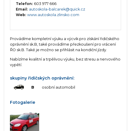
Telefon:
603 977 666
Email:
autoskola-balcarek@quick.cz
Web:
www.autoskola.zlinsko.com
Provádíme kompletní výuku a výcvik pro získání řidičského
oprávnění sk.B, také provádíme přezkoušení pro vrácení
ŘO sk.B. Také je možno se přihlásit na kondiční jízdy.
Nabízíme kvalitní a trpělivou výuku, bez stresu a nervového
vypětí.
skupiny řidičských oprávnění:
B
osobní automobil
Fotogalerie