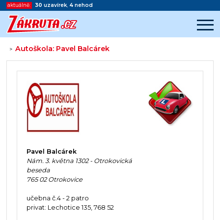
aktuálně:
30
uzavírek
,
4
nehod
Autoškola: Pavel Balcárek
>
Začátek reklamy
Konec reklamy
Pavel Balcárek
Nám. 3. května 1302 - Otrokovická
beseda
765 02 Otrokovice
učebna č.4 - 2 patro
privat: Lechotice 135, 768 52