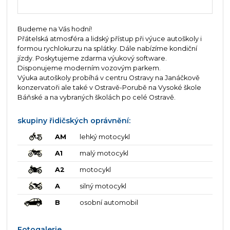
Budeme na Vás hodní!
Přátelská atmosféra a lidský přístup při výuce autoškoly i
formou rychlokurzu na splátky. Dále nabízíme kondiční
jízdy. Poskytujeme zdarma výukový software.
Disponujeme moderním vozovým parkem.
Výuka autoškoly probíhá v centru Ostravy na Janáčkově
konzervatoři ale také v Ostravě-Porubě na Vysoké škole
Báňské a na vybraných školách po celé Ostravě.
skupiny řidičských oprávnění:
AM
lehký motocykl
A1
malý motocykl
A2
motocykl
A
silný motocykl
B
osobní automobil
Fotogalerie