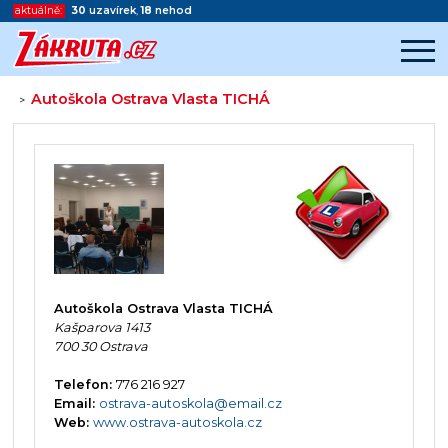
aktuálně:
30
uzavírek
,
18
nehod
Autoškola Ostrava Vlasta TICHÁ
>
Začátek reklamy
Konec reklamy
Autoškola Ostrava Vlasta TICHÁ
Kašparova 1413
700 30 Ostrava
Telefon:
776 216 927
Email:
ostrava-autoskola@email.cz
Web:
www.ostrava-autoskola.cz