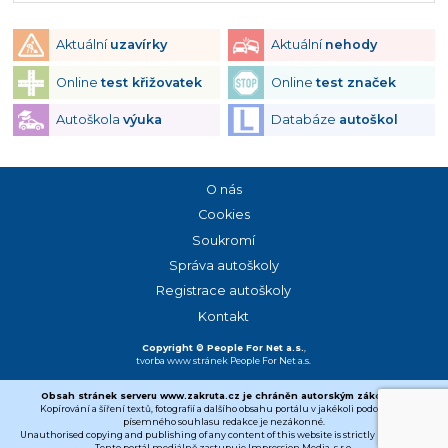
Aktuální
uzavírky
Aktuální
nehody
Online
test křižovatek
Online
test značek
Autoškola
výuka
Databáze
autoškol
O nás
Cookies
Soukromí
Správa autoškoly
Registrace autoškoly
Kontakt
Copyright © People For Net a.s.
,
tvorba www stránek
People For Net a.s.
Obsah stránek serveru www.zakruta.cz je chráněn autorským zákonem.
Kopírování a šíření textů, fotografií a dalšího obsahu portálu v jakékoli podobě bez
písemného souhlasu redakce je nezákonné.
Unauthorised copying and publishing of any content of this website is strictly prohibited.
Tento portál mediálně zastupuje Impression Media, s.r.o.