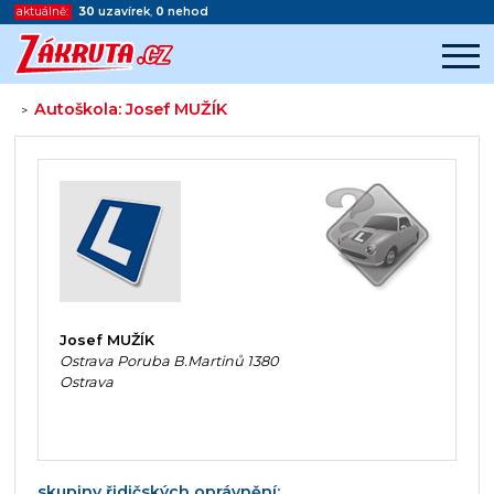
aktuálně:
30
uzavírek
,
0
nehod
Autoškola: Josef MUŽÍK
>
Začátek reklamy
Konec reklamy
Josef MUŽÍK
Ostrava Poruba B.Martinů 1380
Ostrava
skupiny řidičských oprávnění: