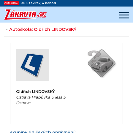
aktuálně:
30
uzavírek
,
4
nehod
Autoškola: Oldřich LINDOVSKÝ
>
Začátek reklamy
Konec reklamy
Oldřich LINDOVSKÝ
Ostrava Hrabůvka U lesa 5
Ostrava
skupiny řidičských oprávnění: