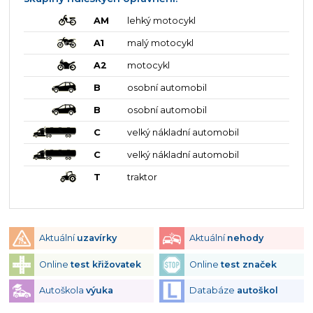
AM
lehký motocykl
A1
malý motocykl
A2
motocykl
B
osobní automobil
B
osobní automobil
C
velký nákladní automobil
C
velký nákladní automobil
T
traktor
Aktuální
uzavírky
Aktuální
nehody
Online
test křižovatek
Online
test značek
Autoškola
výuka
Databáze
autoškol