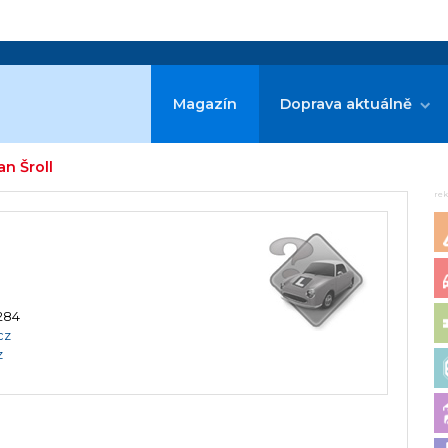
Magazín
Doprava aktuálně
an Šroll
re
 284
cz
z