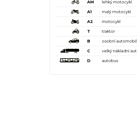
AM
lehký motocykl
A1
malý motocykl
A2
motocykl
T
traktor
B
osobní automobil
C
velký nákladní au
D
autobus