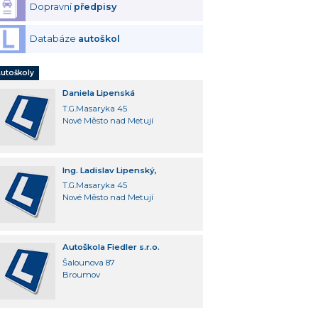
Dopravní
předpisy
Databáze
autoškol
utoškoly
Daniela Lipenská
T.G.Masaryka 45
Nové Město nad Metují
Ing. Ladislav Lipenský,
T.G.Masaryka 45
Nové Město nad Metují
Autoškola Fiedler s.r.o.
Šalounova 87
Broumov