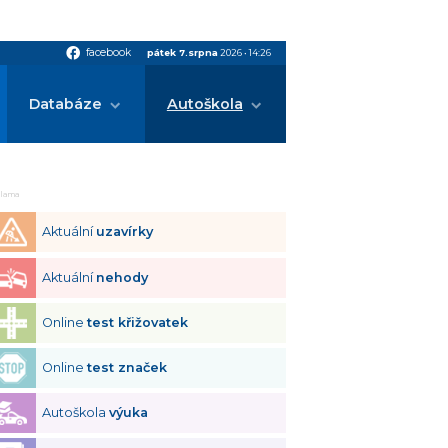
facebook
facebook
pátek 7.srpna
2026
•
14:26
Databáze
Autoškola
klama
Aktuální
uzavírky
Aktuální
nehody
Online
test křižovatek
Online
test značek
Autoškola
výuka