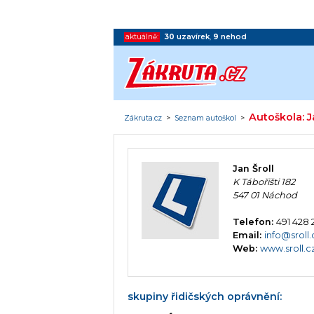
aktuálně:
30
uzavírek
,
9
nehod
Autoškola: J
Zákruta.cz
>
Seznam autoškol
>
Jan Šroll
K Tábořišti 182
547 01 Náchod
Telefon:
491 428
Email:
info@sroll.
Web:
www.sroll.c
skupiny řidičských oprávnění: