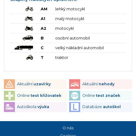
AM
lehký motocykl
A1
malý motocykl
A2
motocykl
B
osobní automobil
C
velký nákladní automobil
T
traktor
Aktuální
uzavírky
Aktuální
nehody
Online
test křižovatek
Online
test značek
Autoškola
výuka
Databáze
autoškol
O nás
Cookies