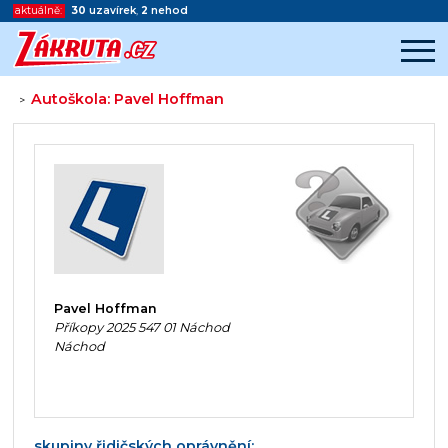
aktuálně:
30
uzavírek
,
2
nehod
Autoškola: Pavel Hoffman
>
Začátek reklamy
Konec reklamy
Pavel Hoffman
Příkopy 2025 547 01 Náchod
Náchod
skupiny řidičských oprávnění: