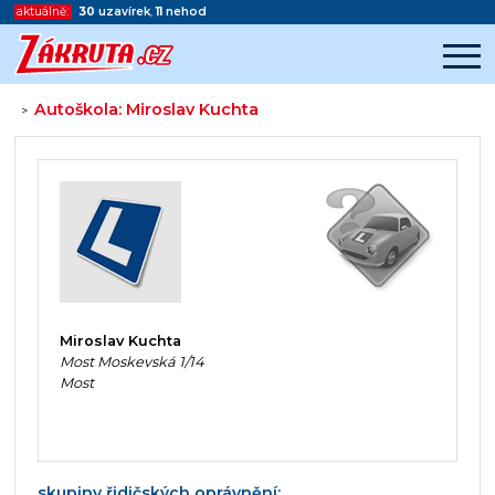
aktuálně:
30
uzavírek
,
11
nehod
Autoškola: Miroslav Kuchta
>
Začátek reklamy
Konec reklamy
Miroslav Kuchta
Most Moskevská 1/14
Most
skupiny řidičských oprávnění: