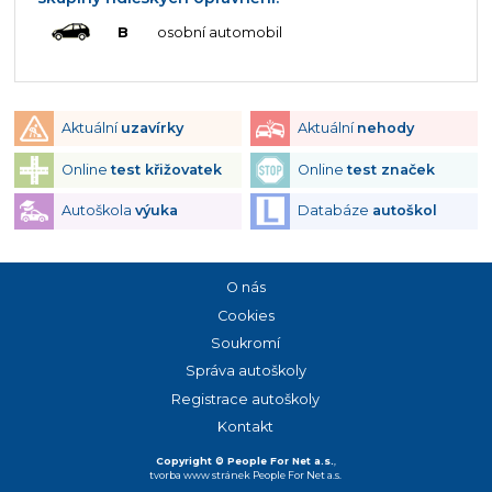
B
osobní automobil
Aktuální
uzavírky
Aktuální
nehody
Online
test křižovatek
Online
test značek
Autoškola
výuka
Databáze
autoškol
O nás
Cookies
Soukromí
Správa autoškoly
Registrace autoškoly
Kontakt
Copyright © People For Net a.s.
,
tvorba www stránek
People For Net a.s.