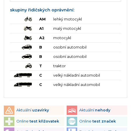
skupiny řidičských oprávnění:
AM
lehký motocykl
A1
malý motocykl
A2
motocykl
B
osobní automobil
B
osobní automobil
T
traktor
C
velký nákladní automobil
C
velký nákladní automobil
Aktuální
uzavírky
Aktuální
nehody
Online
test křižovatek
Online
test značek