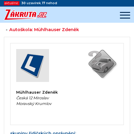
aktuálně:
30
uzavírek
,
17
nehod
Autoškola: Mühlhauser Zdeněk
>
Začátek reklamy
Konec reklamy
Mühlhauser Zdeněk
Česká 12 Miroslav
Moravský Krumlov
skupiny řidičských oprávnění: