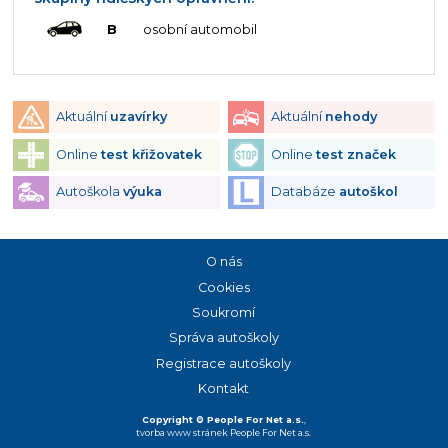
B
osobní automobil
Aktuální
uzavírky
Aktuální
nehody
Online
test křižovatek
Online
test značek
Autoškola
výuka
Databáze
autoškol
O nás
Cookies
Soukromí
Správa autoškoly
Registrace autoškoly
Kontakt
Copyright © People For Net a.s.
,
tvorba www stránek
People For Net a.s.