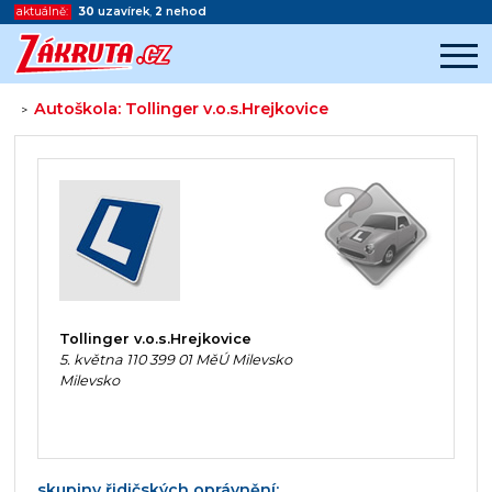
aktuálně:
30
uzavírek
,
2
nehod
Autoškola: Tollinger v.o.s.Hrejkovice
>
Začátek reklamy
Konec reklamy
Tollinger v.o.s.Hrejkovice
5. května 110 399 01 MěÚ Milevsko
Milevsko
skupiny řidičských oprávnění: