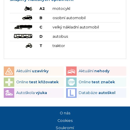
A2
motocykl
B
osobní automobil
C
velký nákladní automobil
D
autobus
T
traktor
Aktuální
uzavírky
Aktuální
nehody
Online
test křižovatek
Online
test značek
Autoškola
výuka
Databáze
autoškol
O nás
Cookies
Soukromí