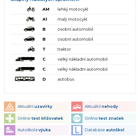
AM
lehký motocykl
A1
malý motocykl
B
osobní automobil
B
osobní automobil
T
traktor
C
velký nákladní automobil
C
velký nákladní automobil
D
autobus
Aktuální
uzavírky
Aktuální
nehody
Online
test křižovatek
Online
test značek
Autoškola
výuka
Databáze
autoškol