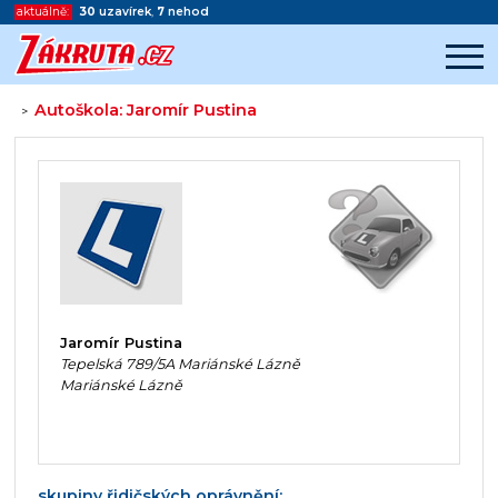
aktuálně:
30
uzavírek
,
7
nehod
Autoškola: Jaromír Pustina
>
Začátek reklamy
Konec reklamy
Jaromír Pustina
Tepelská 789/5A Mariánské Lázně
Mariánské Lázně
skupiny řidičských oprávnění: